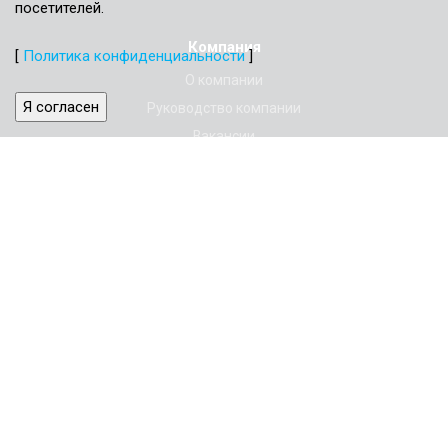
посетителей.
Компания
[
Политика конфиденциальности
]
О компании
Я согласен
Руководство компании
Вакансии
Политика конфиденциальности
Реквизиты
Услуги
Оспаривание кадастровой стоимости
Оценка имущества
Экспертиза
Информация
Статьи